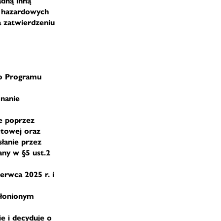
adną inną
h hazardowych
ga zatwierdzeniu
do Programu
onanie
je poprzez
etowej oraz
łanie przez
any w §5 ust.2
erwca 2025 r. i
yłonionym
e i decyduje o