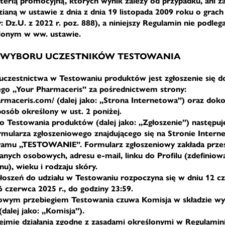
erią promocyjną, których wynik zależy od przypadku, ani ż
ianą w ustawie z dnia z dnia 19 listopada 2009 roku o grac
y: Dz.U. z 2022 r. poz. 888), a niniejszy Regulamin nie podle
ślonym w ww. ustawie.
ÓB WYBORU UCZESTNIKÓW TESTOWANIA
uczestnictwa w Testowaniu produktów jest zgłoszenie się 
go „Your Pharmaceris” za pośrednictwem strony:
armaceris.com/ (dalej jako: „Strona Internetowa”) oraz dok
posób określony w ust. 2 poniżej.
do Testowania produktów (dalej jako: „Zgłoszenie”) następu
rmularza zgłoszeniowego znajdującego się na Stronie Intern
ramu „TESTOWANIE”. Formularz zgłoszeniowy zakłada przes
nych osobowych, adresu e-mail, linku do Profilu (zdefiniow
inu), wieku i rodzaju skóry.
głoszeń do udziału w Testowaniu rozpoczyna się w dniu 12 cz
6 czerwca 2025 r., do godziny 23:59.
łowym przebiegiem Testowania czuwa Komisja w składzie w
dalej jako: „Komisja”).
ejmie działania zgodne z zasadami określonymi w Regulamini