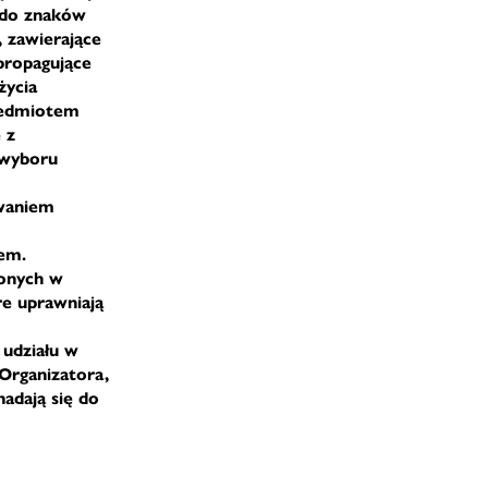
 do znaków
, zawierające
propagujące
życia
rzedmiotem
 z
 wyboru
owaniem
nem.
lonych w
re uprawniają
 udziału w
 Organizatora,
adają się do