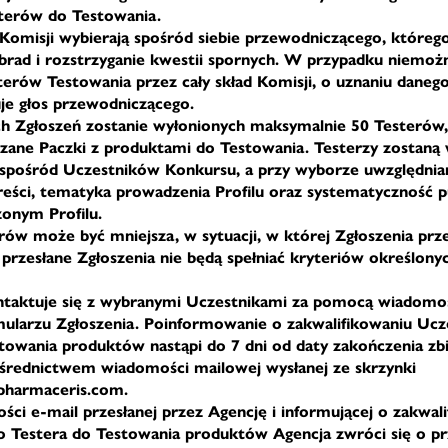
sterów do Testowania.
Komisji wybierają spośród siebie przewodniczącego, któreg
rad i rozstrzyganie kwestii spornych. W przypadku niemoż
terów Testowania przez cały skład Komisji, o uznaniu daneg
je głos przewodniczącego.
ch Zgłoszeń zostanie wyłonionych maksymalnie 50 Testerów
zane Paczki z produktami do Testowania. Testerzy zostaną 
 spośród Uczestników Konkursu, a przy wyborze uwzględnia
eści, tematyka prowadzenia Profilu oraz systematyczność 
zonym Profilu.
erów może być mniejsza, w sytuacji, w której Zgłoszenia prz
b przesłane Zgłoszenia nie będą spełniać kryteriów określony
ntaktuje się z wybranymi Uczestnikami za pomocą wiadomoś
ularzu Zgłoszenia. Poinformowanie o zakwalifikowaniu Ucz
towania produktów nastąpi do 7 dni od daty zakończenia zbi
średnictwem wiadomości mailowej wysłanej ze skrzynki
harmaceris.com.
ci e-mail przesłanej przez Agencję i informującej o zakwal
o Testera do Testowania produktów Agencja zwróci się o pr