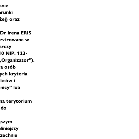
anie
arunki
żej) oraz
Dr Irena ERIS
ejestrowana w
arczy
0 NIP: 123-
„Organizator”).
ra osób
ych kryteria
uktów i
nicy” lub
na terytorium
 do
ejszym
iniejszy
zechnie