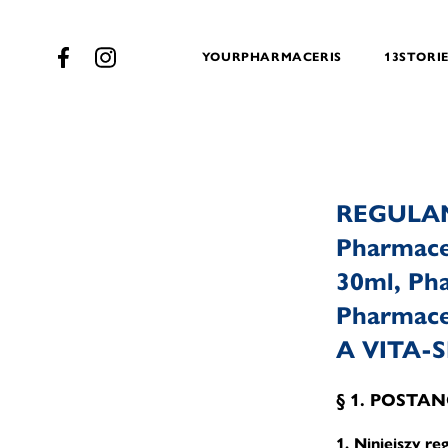
YOURPHARMACERIS
13STORI
REGULA
Pharmace
30ml, Ph
Pharmace
A VITA-S
§ 1. POST
1. Niniejszy re