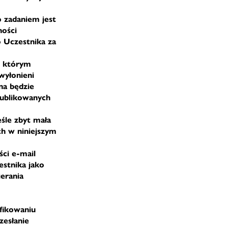
o zadaniem jest
ności
o Uczestnika za
, którym
wyłonieni
na będzie
publikowanych
eśle zbyt mała
ch w niniejszym
ci e-mail
estnika jako
erania
ifikowaniu
zesłanie