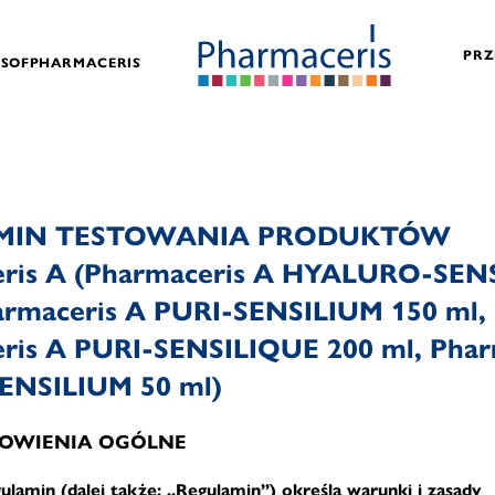
PRZ
ESOFPHARMACERIS
MIN TESTOWANIA PRODUKTÓW
ris A (Pharmaceris A HYALURO-SEN
armaceris A PURI-SENSILIUM 150 ml,
ris A PURI-SENSILIQUE 200 ml, Phar
ENSILIUM 50 ml)
ANOWIENIA OGÓLNE
gulamin (dalej także: „Regulamin”) określa warunki i zasady