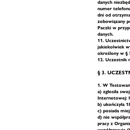
danych niezbęd
numer telefonu
dni od otrzyma
zobowiązany po
Paczki w przyp
danych.
11. Uczestnict
jakiekolwiek w
określony w § 5
12. Uczestnik 
§ 3. UCZEST
1. W Testowani
a) zgłosiła sw
Internetowej: 
b) ukończyła 1
c) posiada mie
d) nie współpr
pracy z Organi
współpracują (