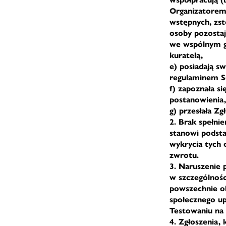
Organizatorem 
wstępnych, zs
osoby pozostaj
we wspólnym g
kuratelą,
e) posiadają s
regulaminem S
f) zapoznała s
postanowienia,
g) przesłała Z
2. Brak spełni
stanowi podsta
wykrycia tych 
zwrotu.
3. Naruszenie 
w szczególnośc
powszechnie ob
społecznego up
Testowaniu na 
4. Zgłoszenia,