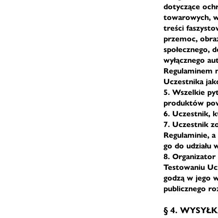
dotyczące och
towarowych, wz
treści faszyst
przemoc, obraż
społecznego, d
wyłącznego aut
Regulaminem n
Uczestnika jak
5. Wszelkie py
produktów pow
6. Uczestnik, 
7. Uczestnik z
Regulaminie, a 
go do udziału
8. Organizator
Testowaniu Ucz
godzą w jego w
publicznego ro
§ 4. WYSYŁ