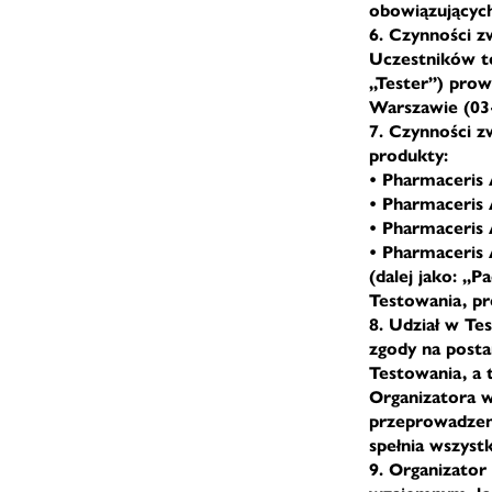
obowiązującyc
6. Czynności z
Uczestników te
„Tester”) prow
Warszawie (03-
7. Czynności 
produkty:
• Pharmaceri
• Pharmaceris
• Pharmaceris
• Pharmaceris
(dalej jako: „
Testowania, pr
8. Udział w Te
zgody na posta
Testowania, a
Organizatora w
przeprowadzeni
spełnia wszyst
9. Organizator