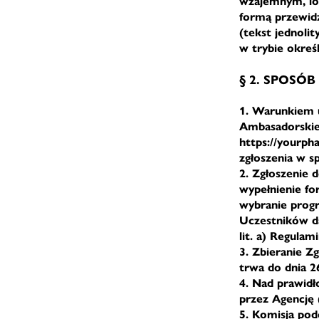
wzajemnym, lot
formą przewidz
(tekst jednolit
w trybie okre
§ 2. SPOS
1. Warunkiem 
Ambasadorskie
https://yourph
zgłoszenia w s
2. Zgłoszenie 
wypełnienie fo
wybranie prog
Uczestników da
lit. a) Regulam
3. Zbieranie Z
trwa do dnia 2
4. Nad prawid
przez Agencję (
5. Komisja pod