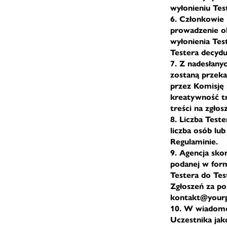
wyłonieniu Te
6. Członkowie 
prowadzenie ob
wyłonienia Tes
Testera decydu
7. Z nadesłany
zostaną przeka
przez Komisję
kreatywność tr
treści na zgłos
8. Liczba Test
liczba osób lu
Regulaminie.
9. Agencja sko
podanej w form
Testera do Tes
Zgłoszeń za po
kontakt@yourp
10. W wiadomoś
Uczestnika jak