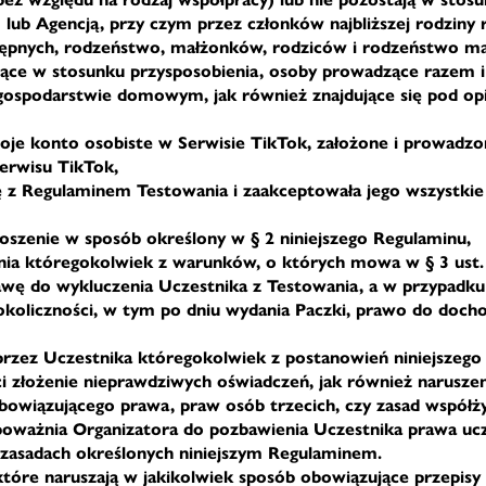
lub Agencją, przy czym przez członków najbliższej rodziny 
tępnych, rodzeństwo, małżonków, rodziców i rodzeństwo m
ące w stosunku przysposobienia, osoby prowadzące razem i
ospodarstwie domowym, jak również znajdujące się pod opi
woje konto osobiste w Serwisie TikTok, założone i prowadzo
erwisu TikTok,
ię z Regulaminem Testowania i zaakceptowała jego wszystkie
głoszenie w sposób określony w § 2 niniejszego Regulaminu,
enia któregokolwiek z warunków, o których mowa w § 3 ust
wę do wykluczenia Uczestnika z Testowania, a w przypadku
okoliczności, w tym po dniu wydania Paczki, prawo do docho
przez Uczestnika któregokolwiek z postanowień niniejszego
i złożenie nieprawdziwych oświadczeń, jak również narusze
owiązującego prawa, praw osób trzecich, czy zasad współży
oważnia Organizatora do pozbawienia Uczestnika prawa ucz
zasadach określonych niniejszym Regulaminem.
 które naruszają w jakikolwiek sposób obowiązujące przepis