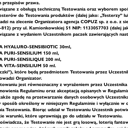
h przepisów prawa.
wiązane z obsługą techniczną Testowania oraz wyborem spo
sterów do Testowania produktów (dalej jako: „Testerzy” l
adzi na zlecenie Organizatora agencja COPUZ sp. z o.o. z si
812) przy ul. Kamionkowskiej 51 NIP: 1133057703 (dalej jak
związane z wydaniem Uczestnikom paczek zawierających nas
s A HYALURO-SENSIBIOTIC 30ml,
 A PURI-SENSILIUM 150 ml,
 A PURI-SENSILIQUE 200 ml,
 A VITA-SENSILIUM 50 ml.
Paczki”), które będą przedmiotem Testowania przez Uczestn
owadzi Organizator.
stowaniu jest równoznaczny z wyrażeniem przez Uczestnika
nowienia Regulaminu oraz akceptacją opisanych w Regulami
 także zgodę na przetwarzanie danych osobowych Uczestnik
 sposób określony w niniejszym Regulaminie i wyłącznie w c
a Testowania. Biorąc udział w Testowaniu Uczestnik potwi
kie warunki, które uprawniają go do udziału w Testowaniu.
 oświadcza, że Testowanie nie jest grą losową, loterią fant