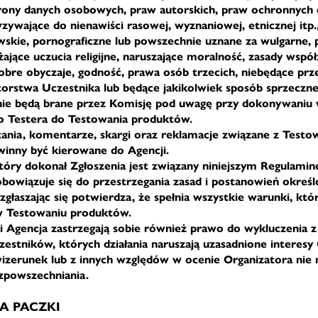
rony danych osobowych, praw autorskich, praw ochronnych
ywające do nienawiści rasowej, wyznaniowej, etnicznej itp.
owskie, pornograficzne lub powszechnie uznane za wulgarne, 
ające uczucia religijne, naruszające moralność, zasady współ
obre obyczaje, godność, prawa osób trzecich, niebędące p
orstwa Uczestnika lub będące jakikolwiek sposób sprzeczne
ie będą brane przez Komisję pod uwagę przy dokonywaniu
o Testera do Testowania produktów.
tania, komentarze, skargi oraz reklamacje związane z Test
inny być kierowane do Agencji.
który dokonał Zgłoszenia jest związany niniejszym Regulami
obowiązuje się do przestrzegania zasad i postanowień okreś
zgłaszając się potwierdza, że spełnia wszystkie warunki, któ
 w Testowaniu produktów.
 i Agencja zastrzegają sobie również prawo do wykluczenia z
estników, których działania naruszają uzasadnione interesy
izerunek lub z innych względów w ocenie Organizatora nie n
zpowszechniania.
KA PACZKI