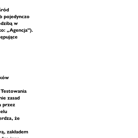
śród
ub pojedynczo
edzibą w
o: „Agencja”).
tępujące
ików
 Testowania
nie zasad
a przez
elu
erdza, że
ową, zakładem