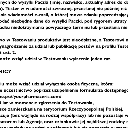
nych do wysyłki Paczki (imię, nazwisko, aktualny adres do d
). Tester w wiadomości zwrotnej, przesłanej nie później niż
nia wiadomości e-mail, o której mowa zdaniu poprzedzając
dać niezbędne dane do wysyłki Paczki, pod rygorem utraty
adku niedotrzymania powyższego terminu lub przesłania ni
wo w Testowaniu produktów jest nieodpłatne, a Testerowi ni
ynagrodzenie za udział lub publikację postów na profilu Tes
 ust. 2.
może wziąć udział w Testowaniu wyłącznie jeden raz.
NICY
u może wziąć udział wyłącznie osoba fizyczna, która:
oje uczestnictwo poprzez uzupełnienie formularza dostępneg
https://yourpharmaceris.com/
8 lat w momencie zgłoszenia do Testowania,
jsce zamieszkania na terytorium Rzeczypospolitej Polskiej,
acuje (bez względu na rodzaj współpracy) lub nie pozostaje 
zatorem lub Agencją oraz członkowie jej najbliższej rodziny 
bez względu na rodzaj współpracy) lub nie pozostają w stosu