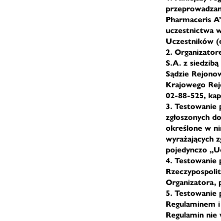
przeprowadzane
Pharmaceris A”
uczestnictwa w
Uczestników (d
2. Organizator
S.A. z siedzib
Sądzie Rejono
Krajowego Rej
02-88-525, kap
3. Testowanie
zgłoszonych do
określone w ni
wyrażających z
pojedynczo „Uc
4. Testowanie 
Rzeczypospolit
Organizatora, 
5. Testowanie 
Regulaminem i 
Regulamin nie