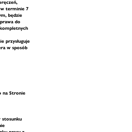
oręczeń,
 w terminie 7
ym, będzie
 prawa do
ekompletnych
e przysługuje
tera w sposób
o na Stronie
w stosunku
nie
nku pracy z