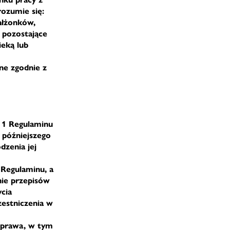
rozumie się:
ałżonków,
 pozostające
eką lub
ne zgodnie z
. 1 Regulaminu
 późniejszego
dzenia jej
 Regulaminu, a
nie przepisów
cia
estniczenia w
y prawa, w tym