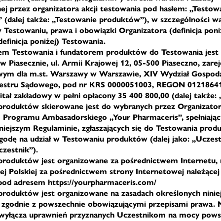
j przez organizatora akcji testowania pod hasłem: „Testow
 (dalej także: „Testowanie produktów”), w szczególności w
 Testowaniu, prawa i obowiązki Organizatora (definicja poni
efinicja poniżej) Testowania.
em Testowania i fundatorem produktów do Testowania jest 
ą w Piasecznie, ul. Armii Krajowej 12, 05-500 Piaseczno, zar
wym dla m.st. Warszawy w Warszawie, XIV Wydział Gospod
estru Sądowego, pod nr KRS 0000051003, REGON 01218641
itał zakładowy w pełni opłacony 35 400 800,00 (dalej także: 
 produktów skierowane jest do wybranych przez Organizato
 Programu Ambasadorskiego „Your Pharmaceris”, spełniając
niejszym Regulaminie, zgłaszających się do Testowania prod
godę na udział w Testowaniu produktów (dalej jako: „Uczest
zestnik”).
produktów jest organizowane za pośrednictwem Internetu, 
ej Polskiej za pośrednictwem strony Internetowej należącej
pod adresem https://yourpharmaceris.com/
produktów jest organizowane na zasadach określonych nini
zgodnie z powszechnie obowiązującymi przepisami prawa. N
 wyłącza uprawnień przyznanych Uczestnikom na mocy pows